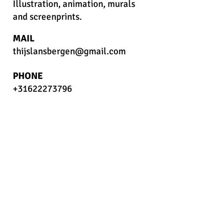
Illustration, animation, murals
and screenprints.
MAIL
thijslansbergen@gmail.com
PHONE
+31622273796
STUDIO
Diergaardesingel 65
3014 AD Rotterdam
SOCIAL
Instagram
LinkedIn